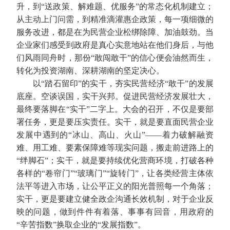
升，到“送政策、解难题、优服务”的常态化机制建立；
从主动上门问需，到精准滴灌惠企政策，每一项细微的
服务改进，都是在为民营企业松绑除障、加油鼓劲。当
企业家们感受到政府是真心实意地站在他们身后，与他
们风雨同舟时，那份“敢闯敢干”的信心便会油然而生，
转化为投资湖南、深耕湖南的坚定决心。
以“踏石留印”的实干，夯实民营经济“敢干”的发展
底座。空谈误国，实干兴邦。促进民营经济发展壮大，
最终要落脚在“实干”二字上。大会的召开，不仅是要部
署任务，更是要压实责任。实干，就是要直面民营企业
发展中遇到的“冰山、高山、火山”——着力破解融资
难、用工难、要素保障难等现实问题，搬走前进路上的
“绊脚石”；实干，就是要持续优化营商环境，打破各种
各样的“卷帘门”“玻璃门”“旋转门”，让各类经营主体依
法平等进入市场，让公平正义的阳光普照每一个角落；
实干，更是要建立健全政企沟通长效机制，对于企业反
映的问题，做到件件有着落、事事有回音，用政府的
“辛苦指数”换取企业的“发展指数”。