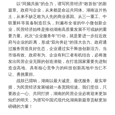
以“同频共振”的合力，谱写民营经济“敢首创”的新
篇章。政府与企业，从来都是命运共同体。湖南这片热
土，从来不缺乏敢为人先的商业基因。从三一重工、中
联重科等装备制造巨头，到遍布全省的中小微创新企
业，民营经济始终是推动湖南高质量发展不可或缺的重
要力量。此次“企业服务年”行动，就是要进一步拉近政
府与企业的距离，形成“双向奔赴”的强大合力。政府通
过服务营造良好生态，企业通过实干释放创新活力。当
市场有效、政府有为、企业有利三者有机结合，必将激
发出民营企业无限的创造潜能，在打造国家重要先进制
造业高地、具有核心竞争力的科技创新高地中当仁不
让、勇挑重担。
战鼓已擂响，湖南以最大诚意、最优服务、最实举
措，为民营经济发展铺就一条宽阔坦途。我们坚信，只
要政企一心、共同打拼，湖南的民营企业必将迎来更加
灿烂的明天，为谱写中国式现代化湖南新篇章贡献更加
磅礴的力量！