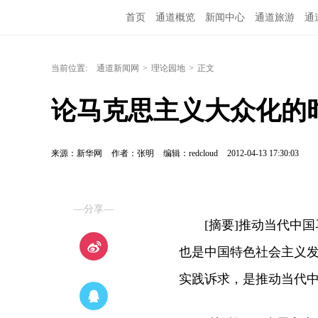
首页
通道概览
新闻中心
通道旅游
通
融媒矩阵
问政通道
政务服务
教育培训
当前位置:
通道新闻网
>
理论园地
>
正文
论马克思主义大众化的
来源：新华网
作者：张明
编辑：redcloud
2012-04-13 17:30:03
—分享—
[摘要]推动当代中国
也是中国特色社会主义
实践诉求，是推动当代