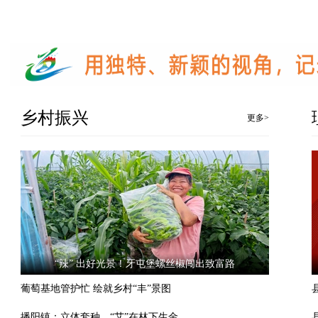
乡村振兴
更多>
“辣” 出好光景！牙屯堡螺丝椒闯出致富路
葡萄基地管护忙 绘就乡村“丰”景图
播阳镇：立体套种，“艾”在林下生金