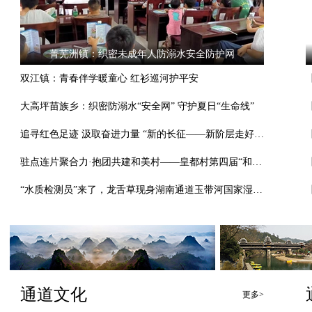
菁芜洲镇：织密未成年人防溺水安全防护网
双江镇：青春伴学暖童心 红衫巡河护平安
大高坪苗族乡：织密防溺水“安全网” 守护夏日“生命线”
追寻红色足迹 汲取奋进力量 “新的长征——新阶层走好新时代长征路”主题教育湖南行活动走进通道
驻点连片聚合力·抱团共建和美村——皇都村第四届“和谐杯”篮球赛开赛
“水质检测员”来了，龙舌草现身湖南通道玉带河国家湿地公园
通道文化
更多>