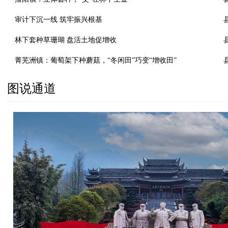
审计下沉一线 筑牢振兴根基
林下套种草珊瑚 盘活土地促增收
菁芜洲镇：葡萄架下种蘑菇，“冬闲田”巧变“增收田”
图说通道