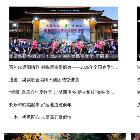
非遗焕新 好戏连台！2026年湘桂黔民俗文化“周周乐”火热启幕
百年戊梁唱情歌 村晚新篇促振兴——2026年全国春季“村晚”示范展示活动暨湘桂黔原生态大戊梁歌会在通道开幕
通道：梁蒙歌会唱响民族团结奋进曲
“侗听”音乐会年度收官：“梦回侗乡·薪火相传”奏响文化新声
欢乐村晚唱起来 好运通道过侗年
一木一榫见匠心 吉梁高升聚侗情