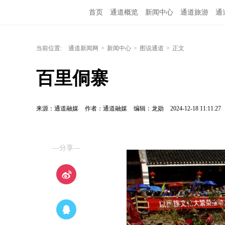
首页
通道概览
新闻中心
通道旅游
通
融媒矩阵
问政通道
政务服务
教育培训
当前位置:
通道新闻网
>
新闻中心
>
图说通道
>
正文
百里侗寨
来源：通道融媒
作者：通道融媒
编辑：龙勋
2024-12-18 11:11:27
—分享—