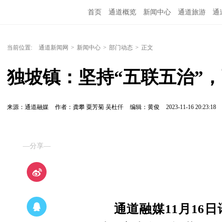
首页
通道概览
新闻中心
通道旅游
通
精彩专题
融媒矩阵
问政通道
政务服务
当前位置:
通道新闻网
>
新闻中心
>
部门动态
>
正文
独坡镇：坚持“五联五治”，
来源：通道融媒
作者：龚攀 粟芳菊 吴杜仟
编辑：黄俊
2023-11-16 20:23:18
—分享—
通道融媒11月16日