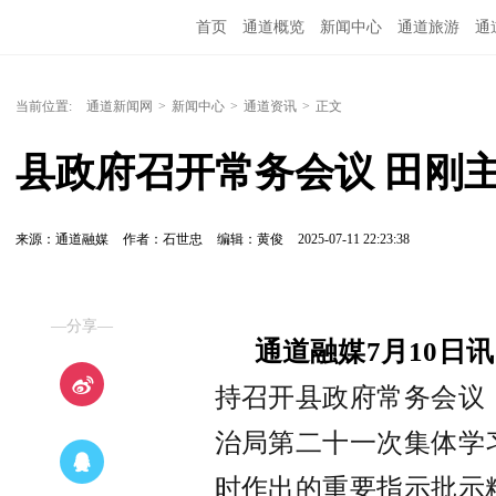
首页
通道概览
新闻中心
通道旅游
通
精彩专题
融媒矩阵
问政通道
政务服务
当前位置:
通道新闻网
>
新闻中心
>
通道资讯
>
正文
县政府召开常务会议 田刚
来源：通道融媒
作者：石世忠
编辑：黄俊
2025-07-11 22:23:38
—分享—
通道融媒7月10日
持召开县政府常务会议
治局第二十一次集体学
时作出的重要指示批示