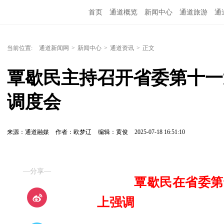
首页
通道概览
新闻中心
通道旅游
通
精彩专题
融媒矩阵
问政通道
政务服务
当前位置:
通道新闻网
>
新闻中心
>
通道资讯
>
正文
覃歇民主持召开省委第十一
调度会
来源：通道融媒
作者：欧梦辽
编辑：黄俊
2025-07-18 16:51:10
—分享—
覃歇民在省委第十
上强调