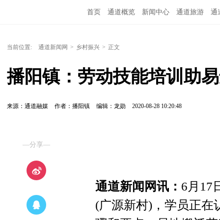
首页
通道概览
新闻中心
通道旅游
通
精彩专题
融媒矩阵
问政通道
政务服务
当前位置:
通道新闻网
>
乡村振兴
>
正文
播阳镇：劳动技能培训助易
来源：通道融媒
作者：播阳镇
编辑：龙勋
2020-08-28 10:20:48
—分享—
通道新闻网讯：
6月1
(广源新村)，学员正