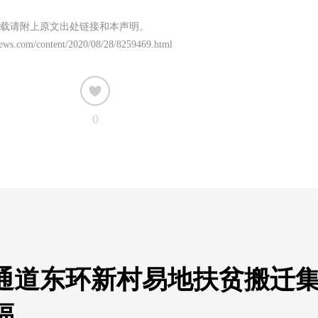
载请附上原文出处链接和本声明。
ews.com/content/2020/08/28/8259469.html
0
-通道东环新村易地扶贫搬迁
福