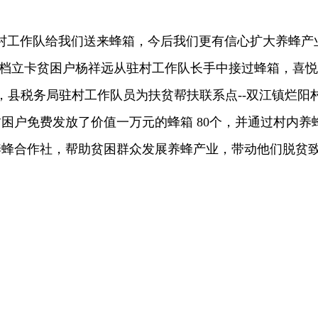
驻村工作队给我们送来蜂箱，今后我们更有信心扩大养蜂产
建档立卡贫困户杨祥远从驻村工作队长手中接过蜂箱，喜悦
日，县税务局驻村工作队员为扶贫帮扶联系点--双江镇烂阳
贫困户免费发放了价值一万元的蜂箱 80个，并通过村内养
养蜂合作社，帮助贫困群众发展养蜂产业，带动他们脱贫