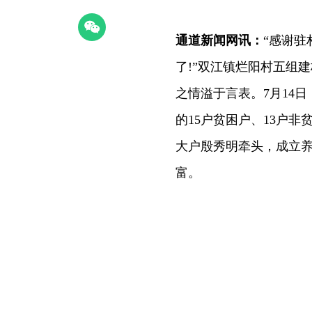
通道新闻网讯：
“感谢
了!”双江镇烂阳村五组
之情溢于言表。7月14
的15户贫困户、13户非
大户殷秀明牵头，成立
富。