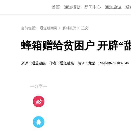
首页
通道概览
新闻中心
通道旅游
通
融媒矩阵
问政通道
政务服务
教育培训
当前位置:
通道新闻网
>
乡村振兴
>
正文
蜂箱赠给贫困户 开辟“
来源：通道融媒
作者：通道融媒
编辑：龙勋
2020-08-28 10:48:48
—分享—