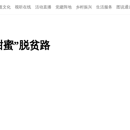
道文化
视听在线
活动直播
党建阵地
乡村振兴
生活服务
图说通
特别关注
公示公告
领导班子
甜蜜”脱贫路