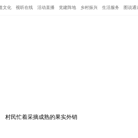
道文化
视听在线
活动直播
党建阵地
乡村振兴
生活服务
图说通
特别关注
公示公告
领导班子
村民忙着采摘成熟的果实外销