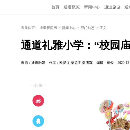
首页
通道概览
新闻中心
通道旅游
通
融媒矩阵
问政通道
政务服务
教育培训
当前位置:
通道新闻网
>
新闻中心
>
部门动态
>
正文
通道礼雅小学：“校园庙
来源：通道融媒
作者：欧梦辽 粟勇主 粟明辉
编辑：黄俊
2020-12-
—分享—