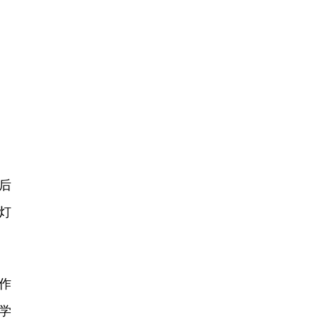
后
灯
作
学