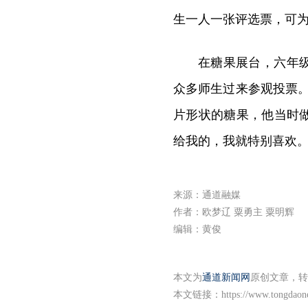
生一人一张评选票，可
在糖果展台，六年
众多师生过来参观投票
片形状的糖果，他当时
给我的，我就特别喜欢。
来源：通道融媒
作者：欧梦辽 粟勇主 粟明辉
编辑：黄俊
本文为
通道新闻网
原创文章，转
本文链接：
https://www.tongdaon