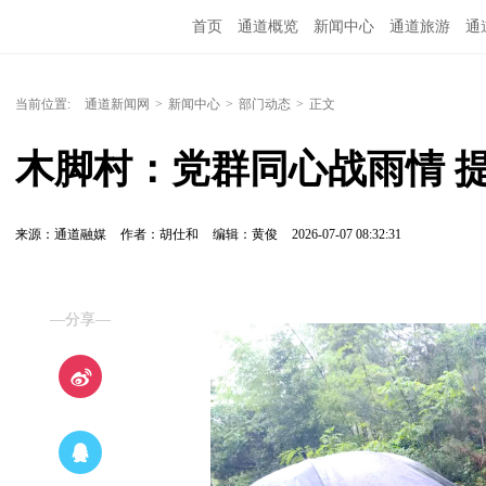
首页
通道概览
新闻中心
通道旅游
通
精彩专题
融媒矩阵
问政通道
政务服务
当前位置:
通道新闻网
>
新闻中心
>
部门动态
>
正文
木脚村：党群同心战雨情 提
来源：通道融媒
作者：胡仕和
编辑：黄俊
2026-07-07 08:32:31
—分享—