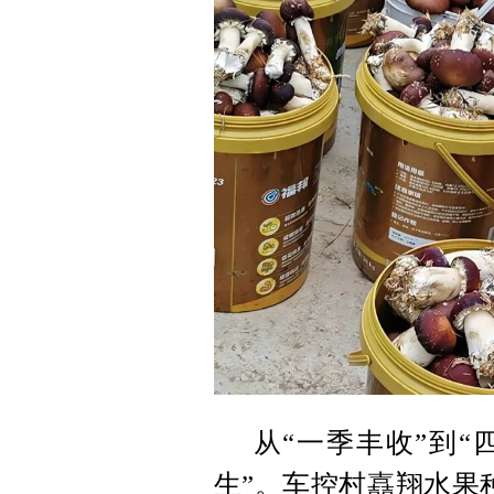
从“一季丰收”到“
生”。车控村嚞翔水果