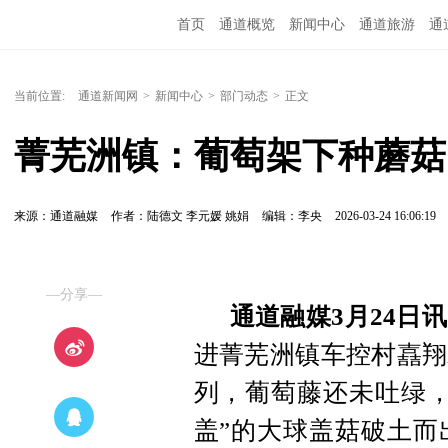
首页
通道概览
新闻中心
通道旅游
通
精彩专题
融媒矩阵
问政通道
政务服务
当前位置:
通道新闻网
>
新闻中心
>
部门动态
>
正文
菁芜洲镇：葡萄架下种蘑菇，
来源：通道融媒
作者：陆德文 李元媛 姚娟
编辑：李央
2026-03-24 16:06:19
—分享—
通道融媒3月24日
进菁芜洲镇车控村嚞翔
列，葡萄藤还未吐绿，
盖”的大球盖菇破土而