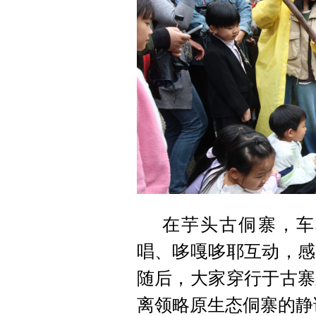
在芋头古侗寨，车
唱、哆嘎哆耶互动，感
随后，大家穿行于古寨
离领略原生态侗寨的静