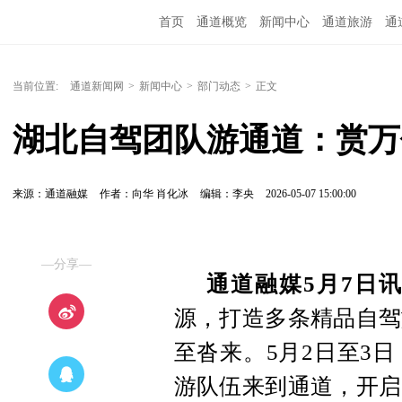
首页
通道概览
新闻中心
通道旅游
通
精彩专题
融媒矩阵
问政通道
政务服务
当前位置:
通道新闻网
>
新闻中心
>
部门动态
>
正文
湖北自驾团队游通道：赏万
来源：通道融媒
作者：向华 肖化冰
编辑：李央
2026-05-07 15:00:00
—分享—
通道融媒5月7日
源，打造多条精品自驾
至沓来。5月2日至3
游队伍来到通道，开启