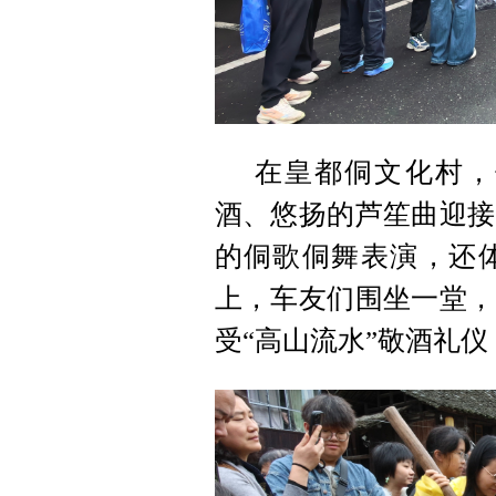
在皇都侗文化村，
酒、悠扬的芦笙曲迎接
的侗歌侗舞表演，还
上，车友们围坐一堂，
受“高山流水”敬酒礼