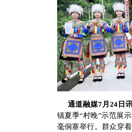
通道融媒7月24日
镇夏季“村晚”示范展
毫侗寨举行。群众穿着