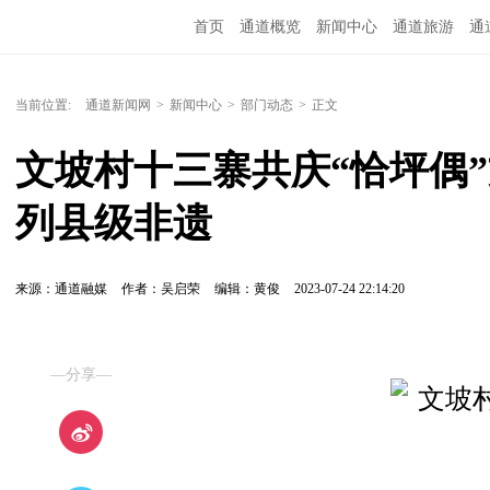
首页
通道概览
新闻中心
通道旅游
通
精彩专题
融媒矩阵
问政通道
政务服务
当前位置:
通道新闻网
>
新闻中心
>
部门动态
>
正文
文坡村十三寨共庆“恰坪偶
列县级非遗
来源：通道融媒
作者：吴启荣
编辑：黄俊
2023-07-24 22:14:20
—分享—