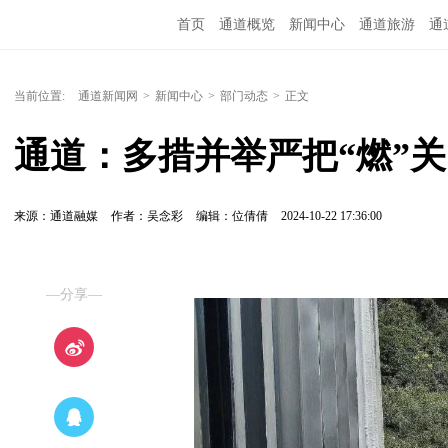
首页
通道概览
新闻中心
通道旅游
通
精彩专题
融媒矩阵
问政通道
政务服务
当前位置:
通道新闻网
>
新闻中心
>
部门动态
>
正文
通道：多措并举严把“燃”关
来源：通道融媒
作者：吴念彩
编辑：位倩倩
2024-10-22 17:36:00
—分享—