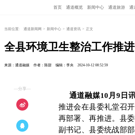
首页
通道概览
新闻中心
通道旅游
通
精彩专题
融媒矩阵
问政通道
政务服务
当前位置:
通道新闻网
>
新闻中心
>
通道资讯
>
正文
全县环境卫生整治工作推进
来源：通道融媒
作者：陈甜
编辑：李央
2024-10-12 08:52:59
—分享—
通道融媒10月9日
推进会在县委礼堂召开
再部署、再推进。县委
副书记、县委统战部部