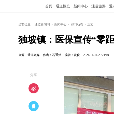
首页
通道概览
新闻中心
通道旅游
通
融媒矩阵
问政通道
政务服务
教育培训
当前位置:
通道新闻网
>
新闻中心
>
部门动态
>
正文
独坡镇：医保宣传“零距
来源：通道融媒
作者：石通灶
编辑：黄俊
2024-11-14 20:21:10
—分享—