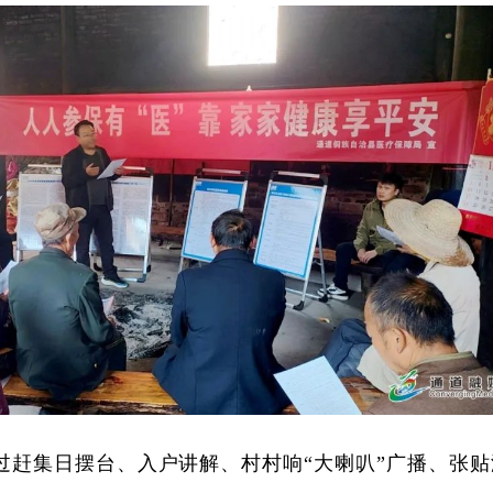
过赶集日摆台、入户讲解、村村响“大喇叭”广播、张贴