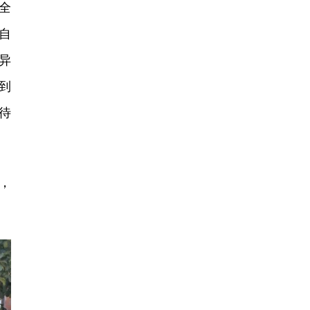
全
自
异
到
待
，