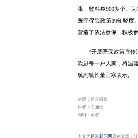
张，物料袋900多个、
医疗保险政策的知晓度
营造了依法参保、积极
“开展医保政策宣
吹进每一户人家，将温
镇副镇长董宜寒表示。
来源：通道融媒
作者：石通灶
编辑：黄俊
本文为
通道新闻网
原创文章，转