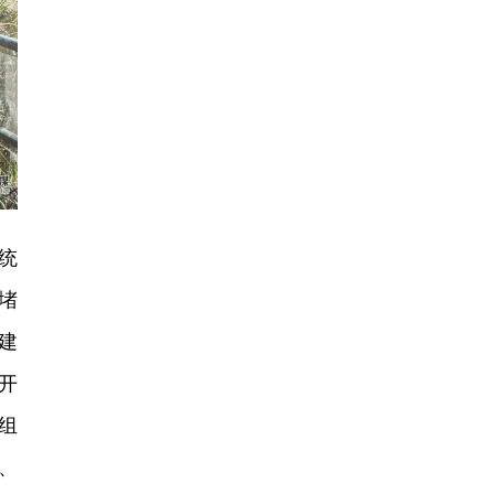
统
堵
建
开
组
、