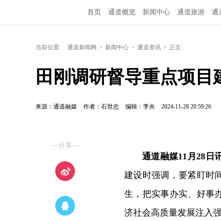
首页
通道概览
新闻中心
通道旅游
通
融媒矩阵
问政通道
政务服务
教育培训
当前位置:
通道新闻网
>
新闻中心
>
通道资讯
>
正文
田刚调研督导重点项目
来源：通道融媒
作者：石世忠
编辑：李央
2024-11-28 20:59:26
—分享—
通道融媒11月28日
建设时强调，要紧盯时
生，把实事办实、好事
济社会高质量发展注入