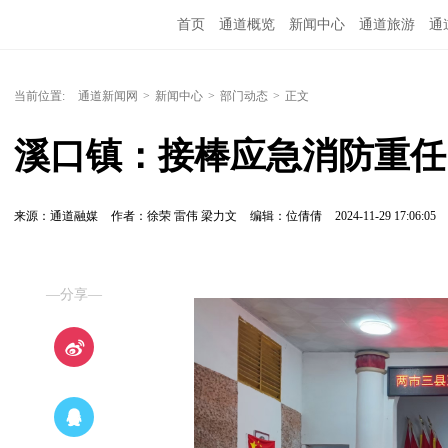
首页
通道概览
新闻中心
通道旅游
通
精彩专题
融媒矩阵
问政通道
政务服务
当前位置:
通道新闻网
>
新闻中心
>
部门动态
>
正文
溪口镇：接棒应急消防重任
来源：通道融媒
作者：徐荣 雷伟 梁力文
编辑：位倩倩
2024-11-29 17:06:05
—分享—