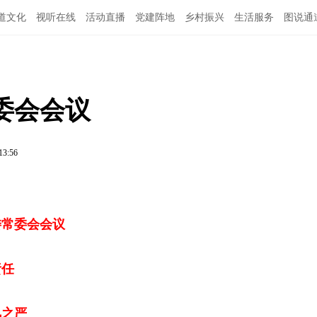
道文化
视听在线
活动直播
党建阵地
乡村振兴
生活服务
图说通
特别关注
公示公告
领导班子
委会会议
13:56
委常委会会议
责任
风之严