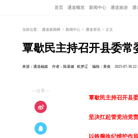
首页
通道概览
新闻中心
通道旅游
通
融媒矩阵
问政通道
政务服务
教育培训
当前位置:
通道新闻网
>
新闻中心
>
通道资讯
>
正文
覃歇民主持召开县委常
来源：通道融媒
作者：陈基健 欧梦辽
编辑：黄俊
2025-07-30 22:
—分享—
覃歇民主持召开县
坚决扛起管党治党
以铁腕执纪维护作