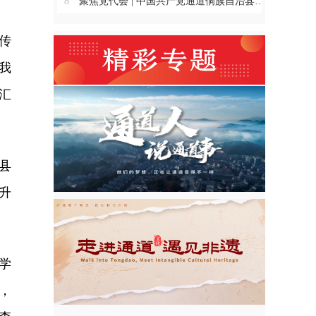
8
聚焦党代会 | 中国共产党通道侗族自治县第十四次代表大会主席团举行第三、四、五、六次会议
传
我
汇
县
升
学
，