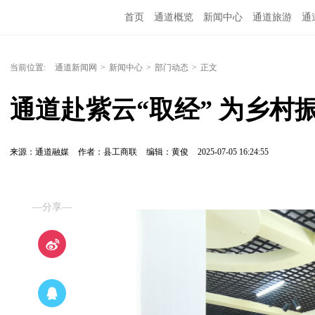
首页
通道概览
新闻中心
通道旅游
通
精彩专题
融媒矩阵
问政通道
政务服务
当前位置:
通道新闻网
>
新闻中心
>
部门动态
>
正文
通道赴紫云“取经” 为乡村
来源：通道融媒
作者：县工商联
编辑：黄俊
2025-07-05 16:24:55
—分享—