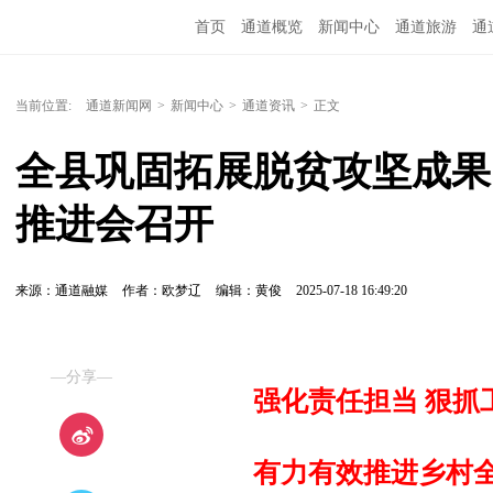
首页
通道概览
新闻中心
通道旅游
通
精彩专题
融媒矩阵
问政通道
政务服务
当前位置:
通道新闻网
>
新闻中心
>
通道资讯
>
正文
全县巩固拓展脱贫攻坚成果
推进会召开
来源：通道融媒
作者：欧梦辽
编辑：黄俊
2025-07-18 16:49:20
—分享—
强化责任担当 狠抓
有力有效推进乡村