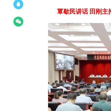
覃歇民讲话 田刚主