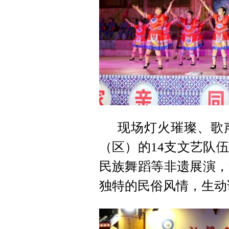
现场灯火璀璨、歌
（区）的14支文艺队
民族舞蹈等非遗展演，
独特的民俗风情，生动