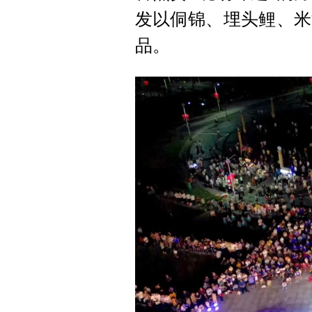
发以侗锦、埋头鲤、米
品。