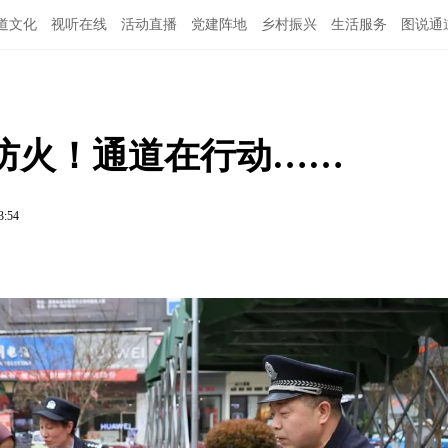
道文化
视听在线
活动直播
党建阵地
乡村振兴
生活服务
图说通
特别关注
公示公告
领导班子
防火！通道在行动……
3:54