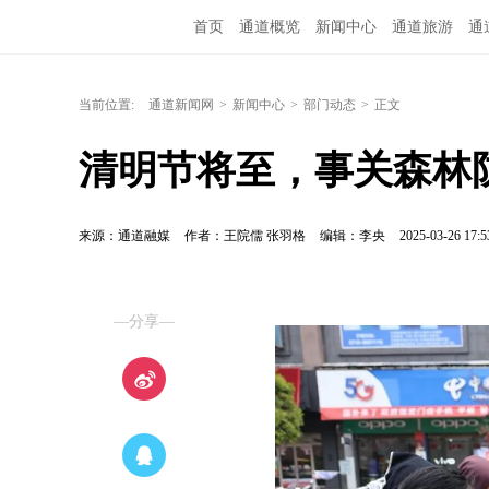
首页
通道概览
新闻中心
通道旅游
通
融媒矩阵
问政通道
政务服务
教育培训
当前位置:
通道新闻网
>
新闻中心
>
部门动态
>
正文
清明节将至，事关森林
来源：通道融媒
作者：王院儒 张羽格
编辑：李央
2025-03-26 17:5
—分享—