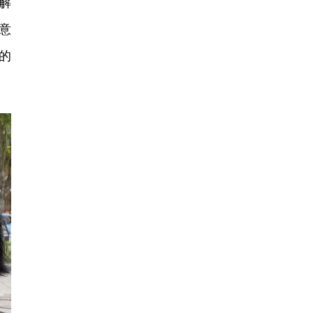
解
意
的