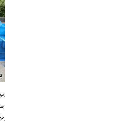
林
与
火