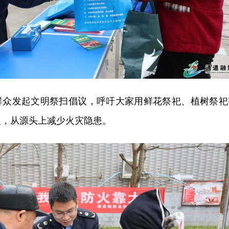
群众发起文明祭扫倡议，呼吁大家用鲜花祭祀、植树祭祀
人，从源头上减少火灾隐患。