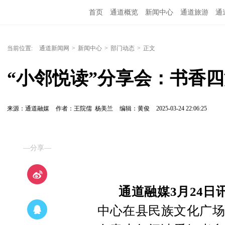
首页
通道概览
新闻中心
通道旅游
通
精彩专题
融媒矩阵
问政通道
政务服务
当前位置:
通道新闻网
>
新闻中心
>
部门动态
>
正文
“小邻悦读”分享会：书香
来源：通道融媒
作者：王院儒 杨美兰
编辑：黄俊
2025-03-24 22:06:25
—分享—
通道融媒3月24日
中心在县民族文化广场