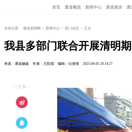
首页
通道概览
新闻中心
通道旅游
通
精彩专题
融媒矩阵
问政通道
政务服务
当前位置:
通道新闻网
>
新闻中心
>
部门动态
>
正文
我县多部门联合开展清明期
来源：通道融媒
作者：王院儒
编辑：位倩倩
2025-04-01 20:14:27
—分享—