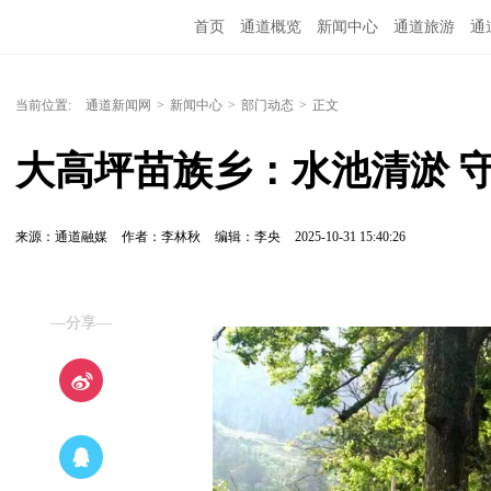
首页
通道概览
新闻中心
通道旅游
通
精彩专题
融媒矩阵
问政通道
政务服务
当前位置:
通道新闻网
>
新闻中心
>
部门动态
>
正文
大高坪苗族乡：水池清淤 守
来源：通道融媒
作者：李林秋
编辑：李央
2025-10-31 15:40:26
—分享—