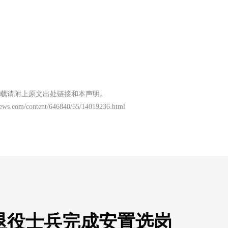
载请附上原文出处链接和本声明。
news.com/content/646840/65/14019236.html
名退役士兵完成安置选岗