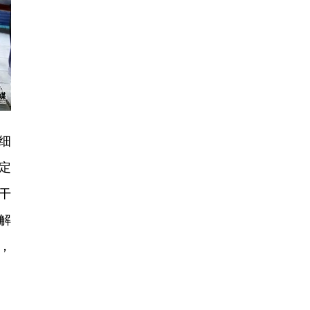
细
定
干
解
，