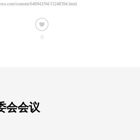
news.com/content/646943/94/15248394.html
0
委会会议