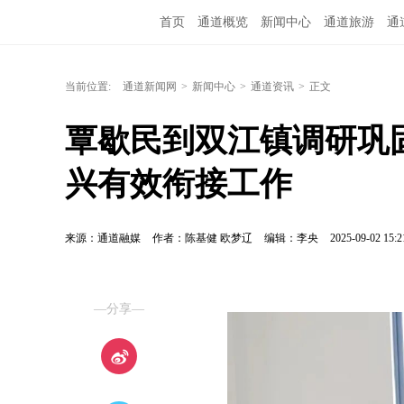
首页
通道概览
新闻中心
通道旅游
通
融媒矩阵
问政通道
政务服务
教育培训
当前位置:
通道新闻网
>
新闻中心
>
通道资讯
>
正文
覃歇民到双江镇调研巩
兴有效衔接工作
来源：通道融媒
作者：陈基健 欧梦辽
编辑：李央
2025-09-02 15:2
—分享—